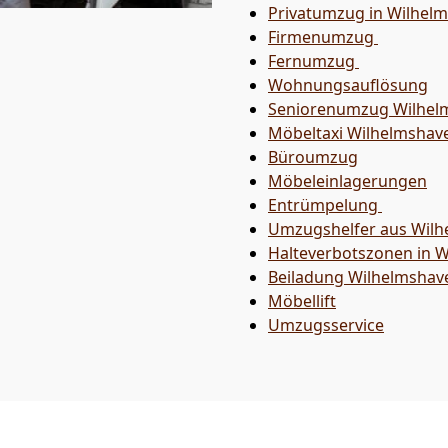
Privatumzug in Wilhel
Firmenumzug
Fernumzug
Wohnungsauflösung
Seniorenumzug Wilhel
Möbeltaxi
Wilhelmshav
Büroumzug
Möbeleinlagerungen
Entrümpelung
Umzugshelfer aus Wil
Halteverbotszonen in 
Beiladung
Wilhelmshav
Möbellift
Umzugsservice