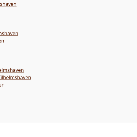
mshaven
mshaven
en
helmshaven
Wilhelmshaven
en