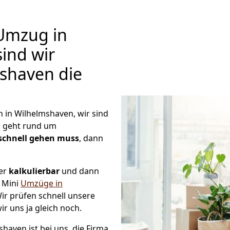
Umzug in
ind wir
shaven die
in Wilhelmshaven, wir sind
 geht rund um
schnell gehen muss
, dann
mer
kalkulierbar
und dann
e Mini
Umzüge in
ir prüfen schnell unsere
ir uns ja gleich noch.
haven ist bei uns, die Firma