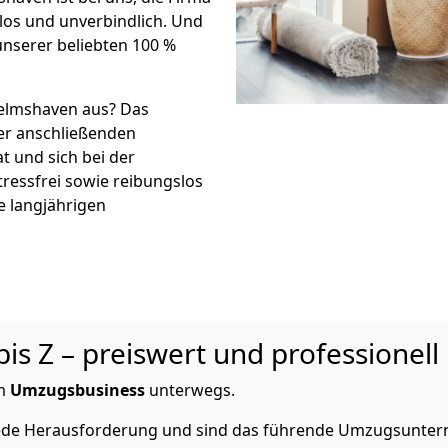
os und unverbindlich. Und
unserer beliebten 100 %
helmshaven aus? Das
r anschließenden
t und sich bei der
tressfrei sowie reibungslos
e langjährigen
s Z – preiswert und professionell
m
Umzugsbusiness
unterwegs.
 jede Herausforderung und sind das führende Umzugsunte