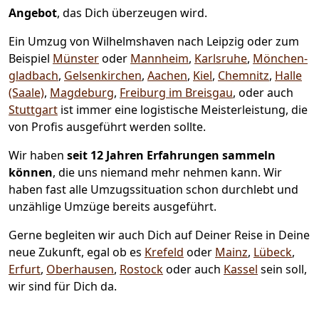
Angebot
, das Dich überzeugen wird.
Ein Umzug von Wilhelmshaven nach Leipzig oder zum
Beispiel
Münster
oder
Mannheim
,
Karlsruhe
,
Mönchen­
gladbach
,
Gelsenkirchen
,
Aachen
,
Kiel
,
Chemnitz
,
Halle
(Saale)
,
Magdeburg
,
Freiburg im Breisgau
, oder auch
Stuttgart
ist immer eine logistische Meisterleistung, die
von Profis ausgeführt werden sollte.
Wir haben
seit
12 Jahren Erfahrungen sammeln
können
, die uns niemand mehr nehmen kann. Wir
haben fast alle Umzugssituation schon durchlebt und
unzählige Umzüge bereits ausgeführt.
Gerne begleiten wir auch Dich auf Deiner Reise in Deine
neue Zukunft, egal ob es
Krefeld
oder
Mainz
,
Lübeck
,
Erfurt
,
Oberhausen
,
Rostock
oder auch
Kassel
sein soll,
wir sind für Dich da.