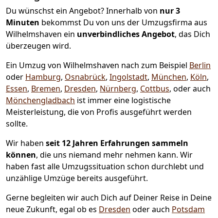
Du wünschst ein Angebot? Innerhalb von
nur 3
Minuten
bekommst Du von uns der Umzugsfirma aus
Wilhelmshaven ein
unverbindliches Angebot
, das Dich
überzeugen wird.
Ein Umzug von Wilhelmshaven nach zum Beispiel
Berlin
oder
Hamburg
,
Osnabrück
,
Ingolstadt
,
München
,
Köln
,
Essen
,
Bremen
,
Dresden
,
Nürnberg
,
Cottbus
, oder auch
Mönchen­gladbach
ist immer eine logistische
Meisterleistung, die von Profis ausgeführt werden
sollte.
Wir haben
seit
12 Jahren Erfahrungen sammeln
können
, die uns niemand mehr nehmen kann. Wir
haben fast alle Umzugssituation schon durchlebt und
unzählige Umzüge bereits ausgeführt.
Gerne begleiten wir auch Dich auf Deiner Reise in Deine
neue Zukunft, egal ob es
Dresden
oder auch
Potsdam