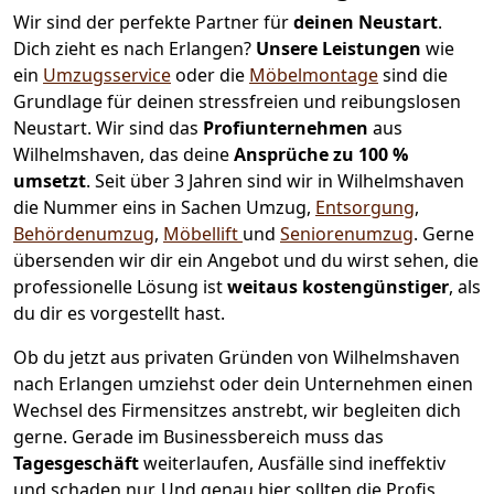
Wir sind der perfekte Partner für
deinen Neustart
.
Dich zieht es nach Erlangen?
Unsere Leistungen
wie
ein
Umzugsservice
oder die
Möbelmontage
sind die
Grundlage für deinen stressfreien und reibungslosen
Neustart.
Wir sind das
Profiunternehmen
aus
Wilhelmshaven, das deine
Ansprüche zu 100 %
umsetzt
. Seit über 3 Jahren sind wir in Wilhelmshaven
die Nummer eins in Sachen Umzug,
Entsorgung
,
Behördenumzug
,
Möbellift
und
Seniorenumzug
.
Gerne
übersenden wir dir ein Angebot und du wirst sehen, die
professionelle Lösung ist
weitaus kostengünstiger
, als
du dir es vorgestellt hast.
Ob du jetzt aus privaten Gründen von Wilhelmshaven
nach Erlangen umziehst oder dein Unternehmen einen
Wechsel des Firmensitzes anstrebt, wir begleiten dich
gerne. Gerade im Businessbereich muss das
Tagesgeschäft
weiterlaufen, Ausfälle sind ineffektiv
und schaden nur. Und genau hier sollten die Profis