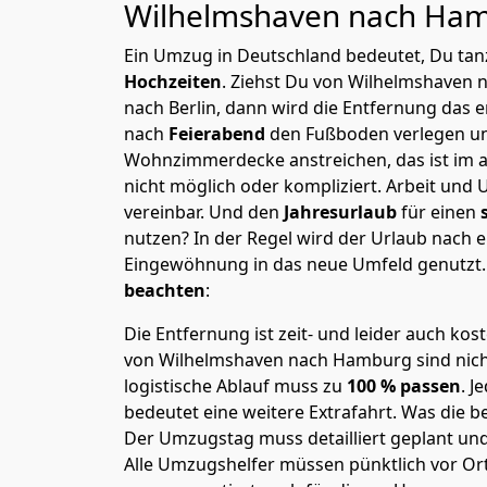
Wilhelmshaven nach Ha
Ein Umzug in Deutschland bedeutet, Du tanz
Hochzeiten
. Ziehst Du von Wilhelmshaven
nach Berlin, dann wird die Entfernung das 
nach
Feierabend
den Fußboden verlegen un
Wohnzimmerdecke anstreichen, das ist im a
nicht möglich oder kompliziert.
Arbeit und 
vereinbar. Und den
Jahresurlaub
für einen
nutzen? In der Regel wird der Urlaub nach
Eingewöhnung in das neue Umfeld genutzt
beachten
:
Die Entfernung ist zeit- und leider auch kos
von Wilhelmshaven nach Hamburg sind nicht
logistische Ablauf muss zu
100 % passen
. 
bedeutet eine weitere Extrafahrt. Was die be
Der Umzugstag muss detailliert geplant un
Alle Umzugshelfer müssen pünktlich vor Ort