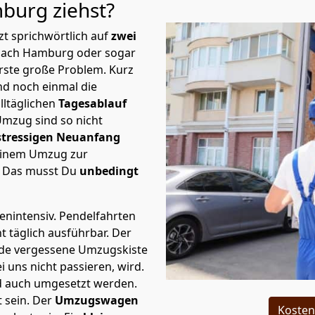
mburg
ziehst?
t sprichwörtlich auf
zwei
 nach Hamburg oder sogar
erste große Problem.
Kurz
d noch einmal die
lltäglichen
Tagesablauf
Umzug sind so nicht
stressigen Neuanfang
 einem Umzug zur
. Das musst Du
unbedingt
tenintensiv. Pendelfahrten
 täglich ausführbar.
Der
Jede vergessene Umzugskiste
i uns nicht passieren, wird.
d auch umgesetzt werden.
 sein. Der
Umzugswagen
Kosten