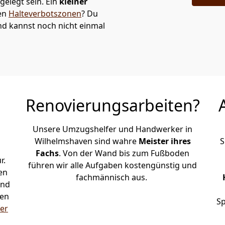
elegt sein. Ein
kleiner
den
Halteverbotszonen
? Du
d kannst noch nicht einmal
Renovierungsarbeiten?
Unsere Umzugshelfer und Handwerker in
Wilhelmshaven sind wahre
Meister ihres
S
Fachs
. Von der Wand bis zum Fußboden
r.
führen wir alle Aufgaben kostengünstig und
en
fachmännisch aus.
und
ven
Sp
er