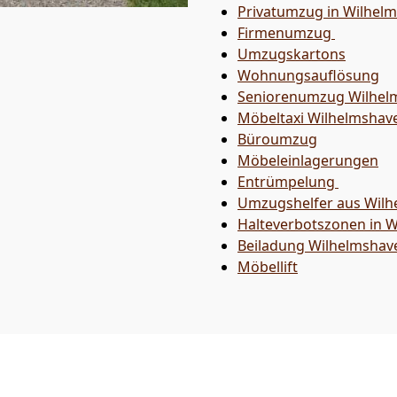
Privatumzug in Wilhel
Firmenumzug
Umzugskartons
Wohnungsauflösung
Seniorenumzug Wilhel
Möbeltaxi
Wilhelmshav
Büroumzug
Möbeleinlagerungen
Entrümpelung
Umzugshelfer aus Wil
Halteverbotszonen in 
Beiladung
Wilhelmshav
Möbellift