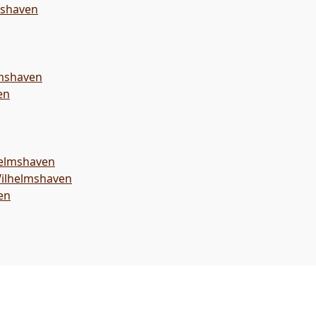
mshaven
mshaven
en
helmshaven
Wilhelmshaven
en