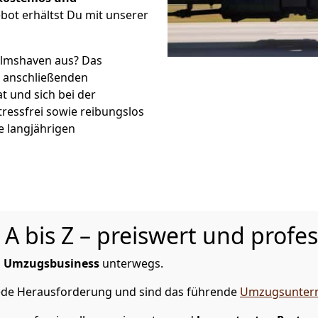
bot erhältst Du mit unserer
elmshaven aus? Das
r anschließenden
t und sich bei der
tressfrei sowie reibungslos
e langjährigen
 bis Z – preiswert und profes
m
Umzugsbusiness
unterwegs.
jede Herausforderung und sind das führende
Umzugsuntern