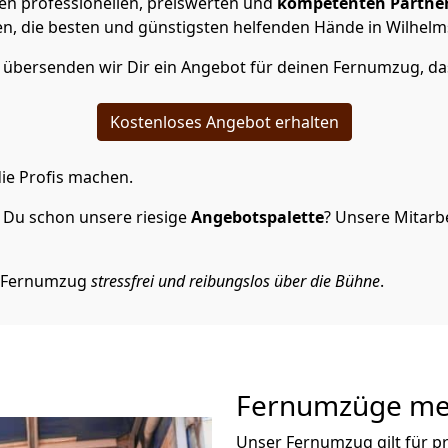
en professionellen, preiswerten und
kompetenten Partne
, die besten und günstigsten helfenden Hände in Wilhelm
 übersenden wir Dir ein Angebot für deinen Fernumzug, da
Kostenloses Angebot erhalten
ie Profis machen.
 Du schon unsere riesige
Angebotspalette
? Unsere Mitarbe
n Fernumzug
stressfrei und reibungslos über die Bühne
.
Fernumzüge meh
Unser Fernumzug gilt für p