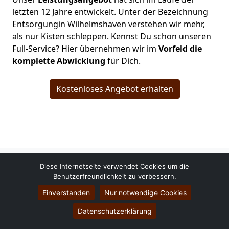
letzten 12 Jahre entwickelt. Unter der Bezeichnung
Entsorgungin Wilhelmshaven verstehen wir mehr,
als nur Kisten schleppen. Kennst Du schon unseren
Full-Service? Hier übernehmen wir im
Vorfeld die
komplette Abwicklung
für Dich.
Kostenloses Angebot erhalten
Umzugsfirma Wilhelmshaven
Diese Internetseite verwendet Cookies um die
Benutzerfreundlichkeit zu verbessern.
Nils Schmitt
Papingastraße 9
Einverstanden
Nur notwendige Cookies
26386
Wilhelmshaven
Datenschutzerklärung
Tel.:
01579-2639424