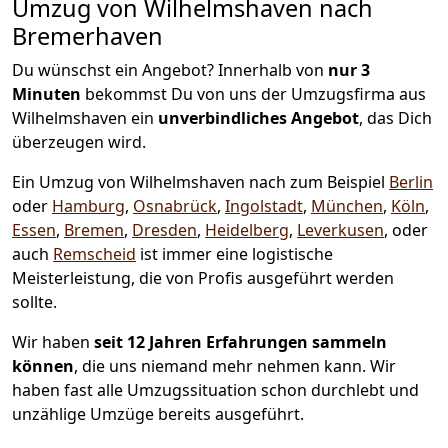
Umzug von Wilhelmshaven nach
Bremer­haven
Du wünschst ein Angebot? Innerhalb von
nur 3
Minuten
bekommst Du von uns der Umzugsfirma aus
Wilhelmshaven ein
unverbindliches Angebot
, das Dich
überzeugen wird.
Ein Umzug von Wilhelmshaven nach zum Beispiel
Berlin
oder
Hamburg
,
Osnabrück
,
Ingolstadt
,
München
,
Köln
,
Essen
,
Bremen
,
Dresden
,
Heidelberg
,
Leverkusen
, oder
auch
Remscheid
ist immer eine logistische
Meisterleistung, die von Profis ausgeführt werden
sollte.
Wir haben
seit
12 Jahren Erfahrungen sammeln
können
, die uns niemand mehr nehmen kann. Wir
haben fast alle Umzugssituation schon durchlebt und
unzählige Umzüge bereits ausgeführt.