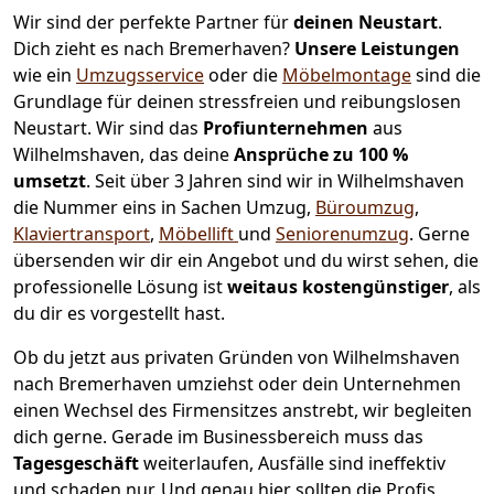
Wir sind der perfekte Partner für
deinen Neustart
.
Dich zieht es nach Bremer­haven?
Unsere Leistungen
wie ein
Umzugsservice
oder die
Möbelmontage
sind die
Grundlage für deinen stressfreien und reibungslosen
Neustart.
Wir sind das
Profiunternehmen
aus
Wilhelmshaven, das deine
Ansprüche zu 100 %
umsetzt
. Seit über 3 Jahren sind wir in Wilhelmshaven
die Nummer eins in Sachen Umzug,
Büroumzug
,
Klaviertransport
,
Möbellift
und
Seniorenumzug
.
Gerne
übersenden wir dir ein Angebot und du wirst sehen, die
professionelle Lösung ist
weitaus kostengünstiger
, als
du dir es vorgestellt hast.
Ob du jetzt aus privaten Gründen von Wilhelmshaven
nach Bremer­haven umziehst oder dein Unternehmen
einen Wechsel des Firmensitzes anstrebt, wir begleiten
dich gerne. Gerade im Businessbereich muss das
Tagesgeschäft
weiterlaufen, Ausfälle sind ineffektiv
und schaden nur. Und genau hier sollten die Profis