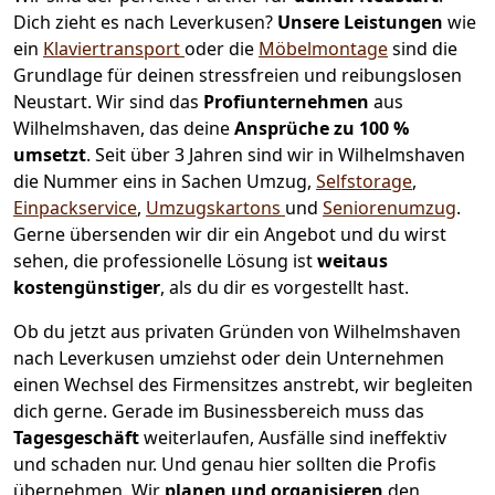
Dich zieht es nach Leverkusen?
Unsere Leistungen
wie
ein
Klaviertransport
oder die
Möbelmontage
sind die
Grundlage für deinen stressfreien und reibungslosen
Neustart.
Wir sind das
Profiunternehmen
aus
Wilhelmshaven, das deine
Ansprüche zu 100 %
umsetzt
. Seit über 3 Jahren sind wir in Wilhelmshaven
die Nummer eins in Sachen Umzug,
Selfstorage
,
Einpackservice
,
Umzugskartons
und
Seniorenumzug
.
Gerne übersenden wir dir ein Angebot und du wirst
sehen, die professionelle Lösung ist
weitaus
kostengünstiger
, als du dir es vorgestellt hast.
Ob du jetzt aus privaten Gründen von Wilhelmshaven
nach Leverkusen umziehst oder dein Unternehmen
einen Wechsel des Firmensitzes anstrebt, wir begleiten
dich gerne. Gerade im Businessbereich muss das
Tagesgeschäft
weiterlaufen, Ausfälle sind ineffektiv
und schaden nur. Und genau hier sollten die Profis
übernehmen.
Wir
planen und organisieren
den